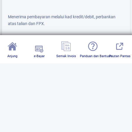
Menerima pembayaran melalui kad kredit/debit, perbankan
atas talian dan FPX.
Anjung
e-Bayar
Semak Invois
Panduan dan Bantuan
Pautan Pantas
Dewan Bandaraya Kuala Lumpur,
Menara DBKL 1, Jalan Raja Laut